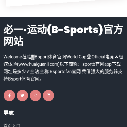
必一·运动(B-Sports)官方
网站
Welcome莅临▓Bsport体育官网World Cup🏆Official电竞🔥极
速体验(www.huaiguanli.com)以下简称：sportb官网app下载
网址是多少✔全站,全称:Bsportsfan官网,凭借强大的服务器支
持Bsport体育官网。
导航
首页入口