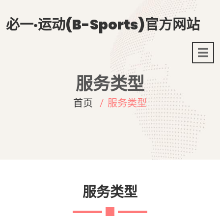
必一·运动(B-Sports)官方网站
服务类型
首页
服务类型
服务类型