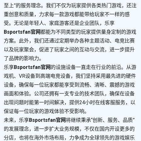
至上”的服务理念。我们不仅为玩家提供各类热门游戏，还注
重创意和质量，力求每一款游戏都能带给玩家不一样的感
受。无论是年轻人、家庭游客还是企业团队，乐享
Bsportsfan官网
都能为不同类型的玩家提供量身定制的游戏
方案。此外，我们还通过定期举办各种主题活动、电竞比赛
以及玩家聚会，促进了玩家之间的互动与交流，进一步提升
了品牌的影响力。
乐享
Bsportsfan官网
的设施设备一直走在行业的前沿。从游
戏机、VR设备到高端电竞设备，我们坚持采用最先进的硬件
设备，确保每一位玩家都能享受到流畅、清晰、震撼的游戏
画面和体验。公司还拥有一支专业的技术团队，确保在设备
出现问题时能第一时间解决，提供24小时在线客服服务，以
保证每一位玩家的游戏体验不受影响。
未来，乐享
Bsportsfan官网
将继续秉承“创新、服务、品质”
的发展理念，进一步扩大业务规模，不仅在国内开设更多的
分店，也将在海外市场布局，力争成为全球领先的游戏娱乐