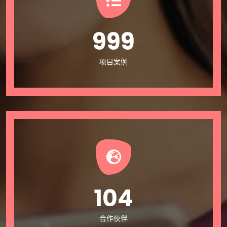
999
项目案例
108
合作伙伴