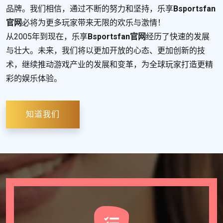
品牌。我们相信，通过不断的努力和坚持，乐享
Bsportsfan
官网
必将为更多玩家带来无限的欢乐与激情！
从2005年到现在，乐享
Bsportsfan官网
经历了快速的发展
与壮大。未来，我们将以更加开放的心态、更加创新的技
术，继续推动游戏产业的发展和变革，为全球玩家打造更精
彩的娱乐体验。
知道我们