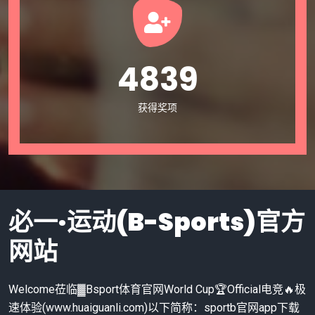
5067
获得奖项
必一·运动(B-Sports)官方
网站
Welcome莅临▓Bsport体育官网World Cup🏆Official电竞🔥极
速体验(www.huaiguanli.com)以下简称：sportb官网app下载